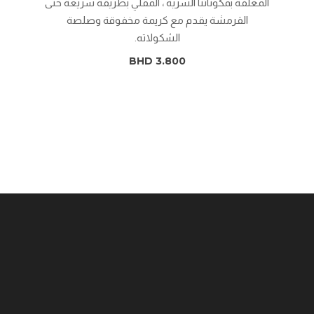
المغلفة بمكوناتنا السرية ، المقلي بطريقة سريعة حتى
القرمشة يقدم مع كريمة مخفوقة وصلصة
الشكولاته.
BHD 3.800