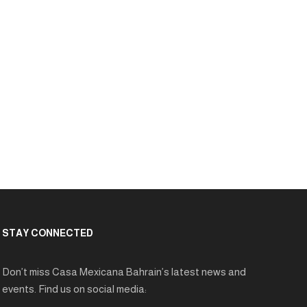
STAY CONNECTED
Don’t miss Casa Mexicana Bahrain’s latest news and
events. Find us on social media: