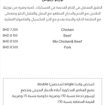
الطبق المفضل في الايام القديمة في المسكيك ، كمية وفيرة من تورتيلا
الطحين مع اللحم والدجاج المطهو مع البصل والفلفل الحلو ومغطى
مع الصلصة الحارة والجبنة يقدم مع الارز المكسيكي والفاصوليا المقلية.
BHD 7.200
Chicken
BHD 8.100
Beef
BHD 8.500
Mix Chicken& Beef
BHD 8.500
Pork
(شخص واحد) single (شخصين) double
جميع العناصر المذكورة أعلاه بالدينار البحريني وتخضع
لرسوم خدمة بنسبة 10٪ وضريبة حكومية بنسبة 5٪ وضريبة
القيمة المضافة بنسبة 10٪